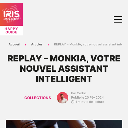
HAPPY
GUIDE
Accueil
Articles
REPLAY – MonkIA, votre nouvel assistant intellig
REPLAY – MONKIA, VOTRE
NOUVEL ASSISTANT
INTELLIGENT
Par Cédric
COLLECTIONS
Publié le 20 Fév 2024
1 minute de lecture