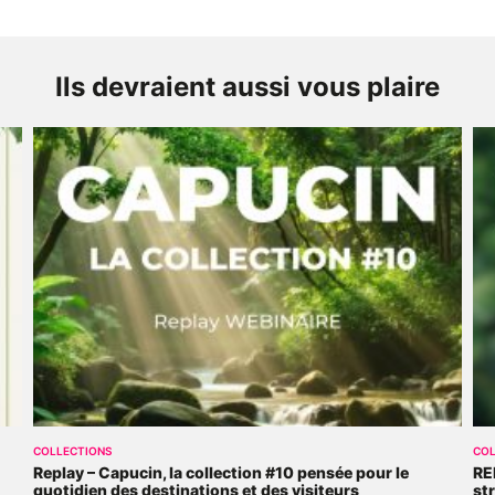
Ils devraient aussi vous plaire
COLLECTIONS
COL
Replay – Capucin, la collection #10 pensée pour le
RE
quotidien des destinations et des visiteurs
st