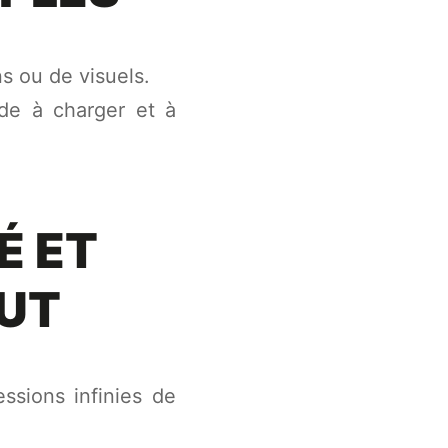
s ou de visuels.
ide à charger et à
É ET
OUT
ssions infinies de