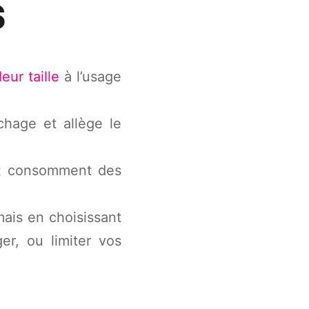
S
ur taille
à l’usage
ichage et allège le
 et consomment des
mais en choisissant
er, ou limiter vos